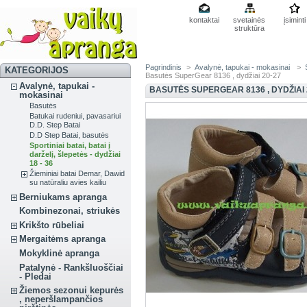
kontaktai
svetainės
įsiminti
struktūra
Pagrindinis
>
Avalynė, tapukai - mokasinai
>
KATEGORIJOS
Basutės SuperGear 8136 , dydžiai 20-27
Avalynė, tapukai -
BASUTĖS SUPERGEAR 8136 , DYDŽIAI 
mokasinai
Basutės
Batukai rudeniui, pavasariui
D.D. Step Batai
D.D Step Batai, basutės
Sportiniai batai, batai į
darželį, šlepetės - dydžiai
18 - 36
Žieminiai batai Demar, Dawid
su natūraliu avies kailiu
Berniukams apranga
Kombinezonai, striukės
Krikšto rūbeliai
Mergaitėms apranga
Mokyklinė apranga
Patalynė - Rankšluoščiai
- Pledai
Žiemos sezonui kepurės
, neperšlampančios