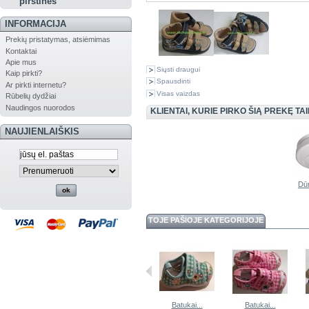
pirštinės
INFORMACIJA
Prekių pristatymas, atsiėmimas
Kontaktai
Apie mus
Siųsti draugui
Kaip pirkti?
Spausdinti
Ar pirkti internetu?
Visas vaizdas
Rūbelių dydžiai
Naudingos nuorodos
KLIENTAI, KURIE PIRKO ŠIĄ PREKĘ TAI
NAUJIENLAIŠKIS
Dūm
TOJE PAŠIOJE KATEGORIJOJE
Batukai...
Batukai...
Batukai...
Batukai...