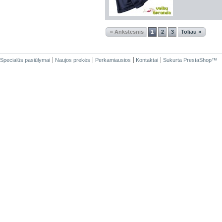
« Ankstesnis
1
2
3
Toliau »
Specialūs pasiūlymai
Naujos prekės
Perkamiausios
Kontaktai
Sukurta
PrestaShop
™