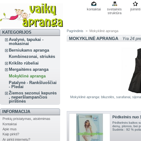
kontaktai
svetainės
įsiminti
struktūra
Pagrindinis
>
Mokyklinė apranga
KATEGORIJOS
MOKYKLINĖ APRANGA
Yra 24 pr
Avalynė, tapukai -
mokasinai
Berniukams apranga
Kombinezonai, striukės
Krikšto rūbeliai
Mergaitėms apranga
Mokyklinė apranga
Patalynė - Rankšluoščiai
- Pledai
Žiemos sezonui kepurės
, neperšlampančios
Mokyklinė apranga: bliuzelės, sarafanai, sijona
pirštinės
INFORMACIJA
Pėdkelnės nuo 1
Prekių pristatymas, atsiėmimas
Pėdkelnės baltos su
Kontaktai
denų, plonos, bei 
Apie mus
Sudėtis : 92 % poli
Kaip pirkti?
Ar pirkti internetu?