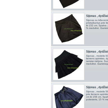
Sijonas , dydžia
Sijonas su kišenėm
prisitaikantys prie 
iki 152 cm. Spalva:
% medvilnė. Gaminto
Sijonas , dydžia
Sijonas , modelis 91
liemens apimties, d
tamsiai mėlyna. Sud
medvilnė. Gamintoja
Sijonas , dydžia
Sijonas , modelis 5
prie liemens apimti
cm iki 158 cm. Spal
poliesteris, 15 % m