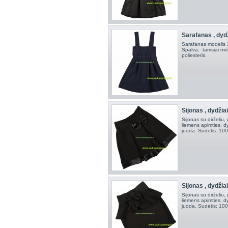
Sarafanas , dyd
Sarafanas modelis 
Spalva: tamsiai mė
poliesteris.
Sijonas , dydžia
Sijonas su dirželiu,
liemens apimties, d
juoda. Sudėtis: 100
Sijonas , dydžia
Sijonas su dirželiu,
liemens apimties, d
juoda. Sudėtis: 100