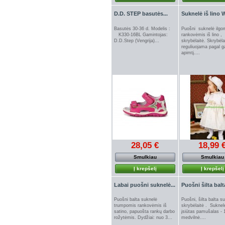
D.D. STEP basutės...
Suknelė iš lino
Basutės 30-36 d. Modelis :
Puošni suknelė ilgo
K330-16BL Gamintojas:
rankovėmis iš lino ,
D.D.Step (Vengrija)...
skrybėlaitė. Skrybėla
reguliuojama pagal g
apimtį....
28,05 €
18,99 
Smulkiau
Smulkiau
Į krepšelį
Į krepšelį
Labai puošni suknelė...
Puošni šilta balta
Puošni balta suknelė
Puošni, šilta balta s
trumpomis rankovėmis iš
skrybėlaitė . Suknel
satino, papuošta rankų darbo
įsiūtas pamušalas -
rožytėmis. Dydžiai: nuo 3...
medvilnė....