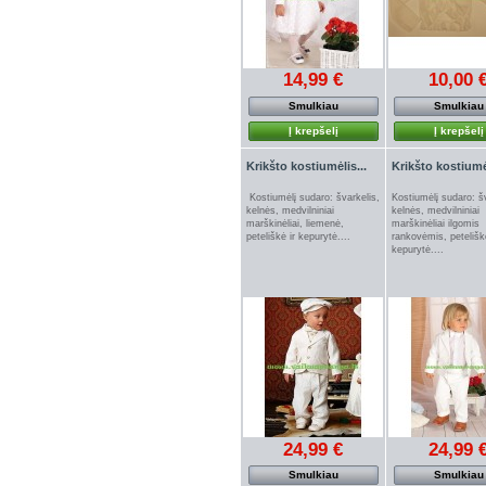
14,99 €
10,00 
Smulkiau
Smulkiau
Į krepšelį
Į krepšelį
Krikšto kostiumėlis...
Krikšto kostiumėl
Kostiumėlį sudaro: švarkelis,
Kostiumėlį sudaro: š
kelnės, medvilniniai
kelnės, medvilniniai
marškinėliai, liemenė,
marškinėliai ilgomis
peteliškė ir kepurytė....
rankovėmis, petelišk
kepurytė....
24,99 €
24,99 
Smulkiau
Smulkiau