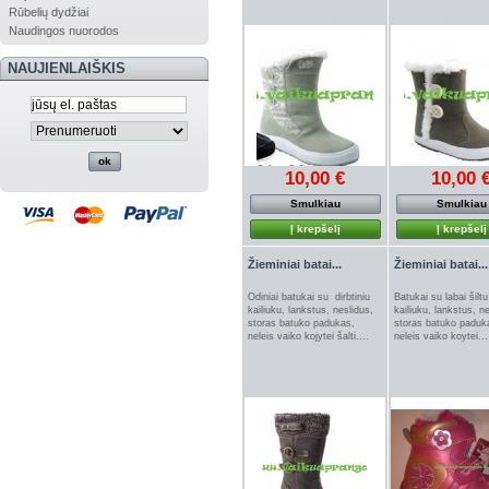
Rūbelių dydžiai
Naudingos nuorodos
NAUJIENLAIŠKIS
10,00 €
10,00 
Smulkiau
Smulkiau
Į krepšelį
Į krepšelį
Žieminiai batai...
Žieminiai batai...
Odiniai batukai su dirbtiniu
Batukai su labai šiltu 
kailiuku, lankstus, neslidus,
kailiuku, lankstus, n
storas batuko padukas,
storas batuko paduk
neleis vaiko kojytei šalti....
neleis vaiko koytei...