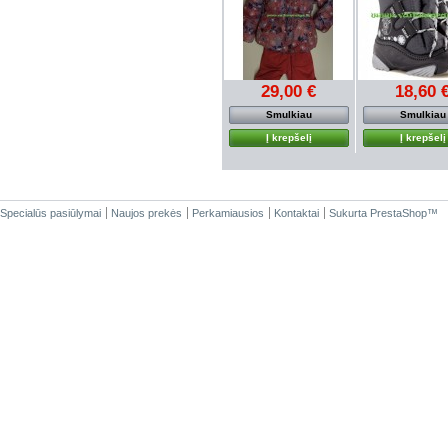
29,00 €
18,60 
Smulkiau
Smulkiau
Į krepšelį
Į krepšelį
Specialūs pasiūlymai
Naujos prekės
Perkamiausios
Kontaktai
Sukurta
PrestaShop
™