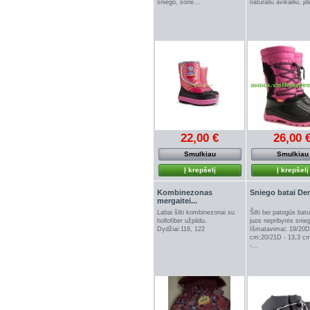
sniego, šone...
natūraliu avikailiu, įd
22,00 €
26,00 
Smulkiau
Smulkiau
Į krepšelį
Į krepšelį
Kombinezonas
Sniego batai Dem
mergaitei...
Labai šilti kombinezonai su
Šilti bei patogūs batu
hollofiber užpildu.
juos nepribyrės snie
Dydžiai:116, 122
Išmatavimai: 19/20D
cm;20/21D - 13,3 c
-...