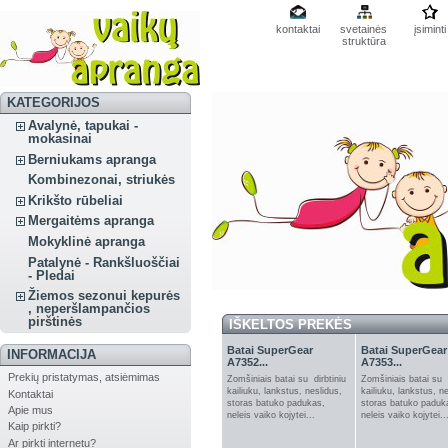
kontaktai
svetainės
įsiminti
struktūra
KATEGORIJOS
Avalynė, tapukai -
mokasinai
Berniukams apranga
Kombinezonai, striukės
Krikšto rūbeliai
Mergaitėms apranga
Mokyklinė apranga
Patalynė - Rankšluoščiai
- Pledai
Žiemos sezonui kepurės
, neperšlampančios
pirštinės
IŠKELTOS PREKĖS
Batai SuperGear
Batai SuperGear
INFORMACIJA
A7352...
A7353...
Prekių pristatymas, atsiėmimas
Zomšiniais batai su dirbtiniu
Zomšiniais batai su d
kailiuku, lankstus, neslidus,
kailiuku, lankstus, n
Kontaktai
storas batuko padukas,
storas batuko paduk
Apie mus
neleis vaiko kojytei...
neleis vaiko kojytei..
Kaip pirkti?
Ar pirkti internetu?