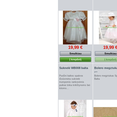
19,99 €
19,99 
Smulkiau
Smulkiau
Į krepšelį
Į krepšelį
Suknelė WB008 balta
Bolero megztuk
,...
Puošni baltos spalvos
Bolero megztukas Sp
išsiūvinėta suknelė
Balta
trumpomis rankovėmis
puikiai tinka krikštynoms bei
kitoms...