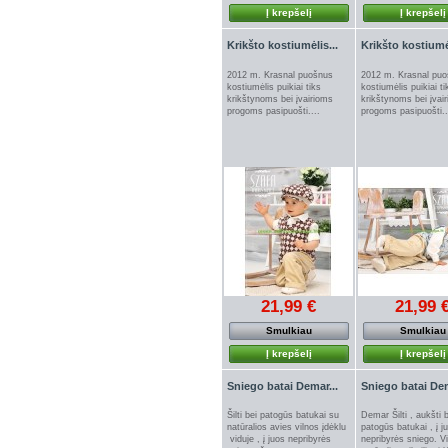
Į krepšelį
Į krepšelį
Krikšto kostiumėlis...
Krikšto kostiumėl
2012 m. Krasnal puošnus
2012 m. Krasnal pu
kostiumėlis puikiai tiks
kostiumėlis puikiai ti
krikštynoms bei įvairioms
krikštynoms bei įvai
progoms pasipuošti....
progoms pasipuošti..
21,99 €
21,99 
Smulkiau
Smulkiau
Į krepšelį
Į krepšelį
Sniego batai Demar...
Sniego batai Dem
Šilti bei patogūs batukai su
Demar Šilti , aukšti 
natūralios avies vilnos įdėklu
patogūs batukai , į j
viduje , į juos nepribyrės
nepribyrės sniego. V