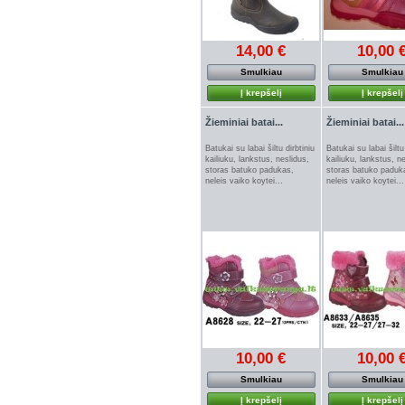
14,00 €
10,00 
Smulkiau
Smulkiau
Į krepšelį
Į krepšelį
Žieminiai batai...
Žieminiai batai...
Batukai su labai šiltu dirbtiniu
Batukai su labai šiltu 
kailiuku, lankstus, neslidus,
kailiuku, lankstus, n
storas batuko padukas,
storas batuko paduk
neleis vaiko koytei...
neleis vaiko koytei...
10,00 €
10,00 
Smulkiau
Smulkiau
Į krepšelį
Į krepšelį