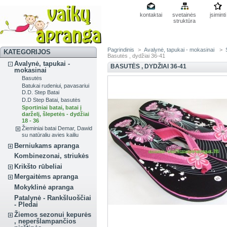
kontaktai
svetainės
įsiminti
struktūra
Pagrindinis
>
Avalynė, tapukai - mokasinai
>
KATEGORIJOS
Basutės , dydžiai 36-41
Avalynė, tapukai -
BASUTĖS , DYDŽIAI 36-41
mokasinai
Basutės
Batukai rudeniui, pavasariui
D.D. Step Batai
D.D Step Batai, basutės
Sportiniai batai, batai į
darželį, šlepetės - dydžiai
18 - 36
Žieminiai batai Demar, Dawid
su natūraliu avies kailiu
Berniukams apranga
Kombinezonai, striukės
Krikšto rūbeliai
Mergaitėms apranga
Mokyklinė apranga
Patalynė - Rankšluoščiai
- Pledai
Žiemos sezonui kepurės
, neperšlampančios