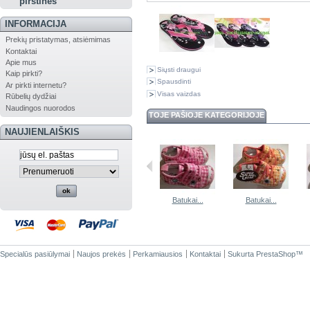
pirštinės
INFORMACIJA
Prekių pristatymas, atsiėmimas
Kontaktai
Apie mus
Siųsti draugui
Kaip pirkti?
Spausdinti
Ar pirkti internetu?
Visas vaizdas
Rūbelių dydžiai
Naudingos nuorodos
TOJE PAŠIOJE KATEGORIJOJE
NAUJIENLAIŠKIS
Batukai...
Batukai...
Batukai...
Batukai...
Specialūs pasiūlymai
Naujos prekės
Perkamiausios
Kontaktai
Sukurta
PrestaShop
™