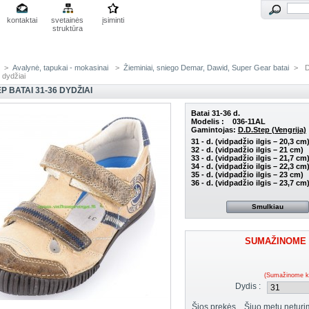
kontaktai
svetainės
įsiminti
struktūra
>
Avalynė, tapukai - mokasinai
>
Žieminiai, sniego Demar, Dawid, Super Gear batai
>
D
 dydžiai
EP BATAI 31-36 DYDŽIAI
Batai 31-36 d.
Modelis :
036-11AL
Gamintojas:
D.D.Step (Vengrija)
31 - d. (vidpadžio ilgis – 20,3 cm
32 - d. (vidpadžio ilgis – 21 cm)
33 - d. (vidpadžio ilgis – 21,7 cm
34 - d. (vidpadžio ilgis – 22,3 cm
35 - d. (vidpadžio ilgis – 23 cm)
36 - d. (vidpadžio ilgis – 23,7 cm
Smulkiau
SUMAŽINOME 
(Sumažinome k
Dydis :
Šios prekės
Šiuo metu neturi