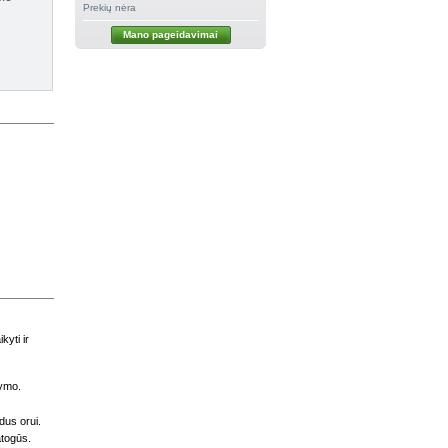
Prekių nėra
Mano pageidavimai
kyti ir
žymo.
dus orui.
atogūs.