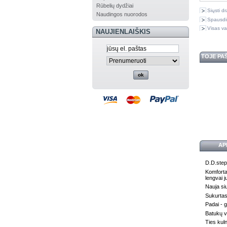
Rūbelių dydžiai
Siųsti d
Naudingos nuorodos
Spausdi
Visas va
NAUJIENLAIŠKIS
TOJE PA
AP
D.D.step
Komfortab
lengvai j
Nauja siu
Sukurtas
Padai - g
Batukų vi
Ties kul