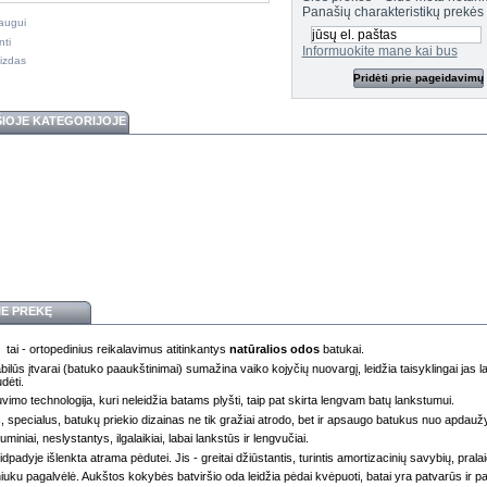
Panašių charakteristikų prekės
raugui
nti
Informuokite mane kai bus
izdas
Pridėti prie pageidavimų
ŠIOJE KATEGORIJOJE
IE PREKĘ
 tai - ortopedinius reikalavimus atitinkantys
natūralios odos
batukai.
ilūs įtvarai (batuko paaukštinimai) sumažina vaiko kojyčių nuovargį, leidžia taisyklingai jas lai
udėti.
vimo technologija, kuri neleidžia batams plyšti, taip pat skirta lengvam batų lankstumui.
, specialus, batukų priekio dizainas ne tik gražiai atrodo, bet ir apsaugo batukus nuo apdau
uminiai, neslystantys, ilgalaikiai, labai lankstūs ir lengvučiai.
dpadyje išlenkta atrama pėdutei. Jis - greitai džiūstantis, turintis amortizacinių savybių, pralai
niuku pagalvėlė. Aukštos kokybės batviršio oda leidžia pėdai kvėpuoti, batai yra patvarūs ir p