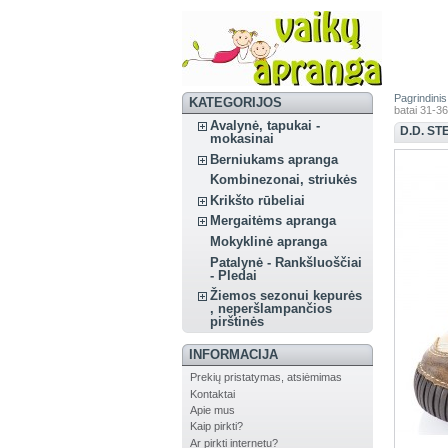
Pagrindinis
KATEGORIJOS
batai 31-36
Avalynė, tapukai -
D.D. ST
mokasinai
Berniukams apranga
Kombinezonai, striukės
Krikšto rūbeliai
Mergaitėms apranga
Mokyklinė apranga
Patalynė - Rankšluoščiai
- Pledai
Žiemos sezonui kepurės
, neperšlampančios
pirštinės
INFORMACIJA
Prekių pristatymas, atsiėmimas
Kontaktai
Apie mus
Kaip pirkti?
Ar pirkti internetu?