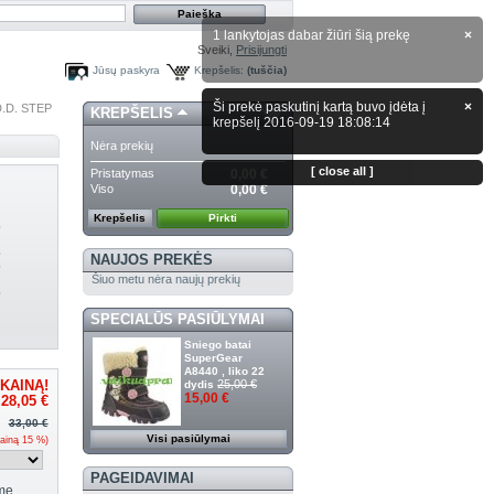
1 lankytojas dabar žiūri šią prekę
×
Sveiki,
Prisijungti
Jūsų paskyra
Krepšelis:
(tuščia)
Ši prekė paskutinį kartą buvo įdėta į
×
.D. STEP
KREPŠELIS
krepšelį 2016-09-19 18:08:14
Nėra prekių
[ close all ]
Pristatymas
0,00 €
Viso
0,00 €
Krepšelis
Pirkti
)
)
NAUJOS PREKĖS
)
Šiuo metu nėra naujų prekių
)
SPECIALŪS PASIŪLYMAI
Sniego batai
SuperGear
A8440 , liko 22
25,00 €
dydis
KAINĄ!
15,00 €
28,05 €
33,00 €
Visi pasiūlymai
ainą
15
%)
PAGEIDAVIMAI
me