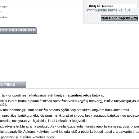
raugui
Informuokite mane kai bus
nti
izdas
Pridėti prie pageidavimų
ŠIOJE KATEGORIJOJE
IE PREKĘ
 tai - ortopedinius reikalavimus atitinkantys
natūralios odos
batukai.
ilūs įtvarai (batuko paaukštinimai) sumažina vaiko kojyčių nuovargį, leidžia taisyklingai jas lai
udėti.
vimo technologija, kuri neleidžia batams plyšti, taip pat skirta lengvam batų lankstumui.
, specialus, batukų priekio dizainas ne tik gražiai atrodo, bet ir apsaugo batukus nuo apdau
uminiai, neslystantys, ilgalaikiai, labai lankstūs ir lengvučiai.
dpadyje išlenkta atrama pėdutei. Jis - greitai džiūstantis, turintis amortizacinių savybių, pralai
niuku pagalvėlė. Aukštos kokybės batviršio oda leidžia pėdai kvėpuoti, batai yra patvarūs ir p
a pagaminti iš aukštos kokybės odos.