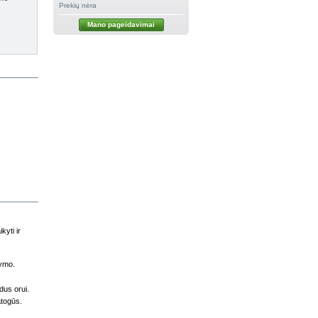
Prekių nėra
Mano pageidavimai
kyti ir
žymo.
dus orui.
atogūs.