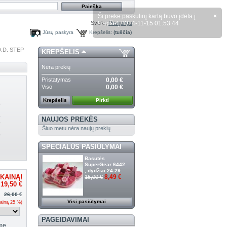
Sveiki,
Prisijungti
Jūsų paskyra
Krepšelis:
(tuščia)
.D. STEP
KREPŠELIS
Nėra prekių
Pristatymas
0,00 €
Viso
0,00 €
Krepšelis
Pirkti
)
)
NAUJOS PREKĖS
)
Šiuo metu nėra naujų prekių
)
SPECIALŪS PASIŪLYMAI
Basutės
SuperGear 6442
, dydžiai 24-29
8,49 €
15,00 €
KAINĄ!
19,50 €
26,00 €
Visi pasiūlymai
ainą
25
%)
PAGEIDAVIMAI
me