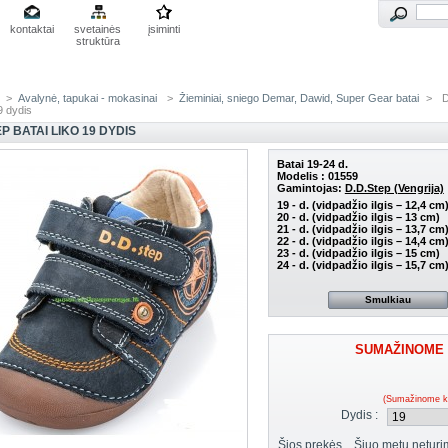
kontaktai
svetainės
įsiminti
struktūra
>
Avalynė, tapukai - mokasinai
>
Žieminiai, sniego Demar, Dawid, Super Gear batai
>
D
19 dydis
EP BATAI LIKO 19 DYDIS
Batai 19-24 d.
Modelis :
01559
Gamintojas:
D.D.Step (Vengrija)
19 - d. (vidpadžio ilgis – 12,4 cm
20 - d. (vidpadžio ilgis – 13 cm)
21 - d. (vidpadžio ilgis – 13,7 cm
22 - d. (vidpadžio ilgis – 14,4 cm
23 - d. (vidpadžio ilgis – 15 cm)
24 - d. (vidpadžio ilgis – 15,7 cm
Smulkiau
SUMAŽINOME 
(Sumažinome k
Dydis :
Šios prekės
Šiuo metu neturi