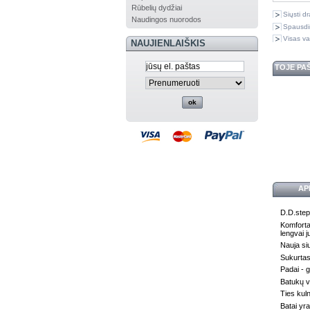
Rūbelių dydžiai
Siųsti d
Naudingos nuorodos
Spausdi
Visas va
NAUJIENLAIŠKIS
TOJE PA
AP
D.D.step
Komfortab
lengvai j
Nauja siu
Sukurtas
Padai - g
Batukų vi
Ties kul
Batai yr