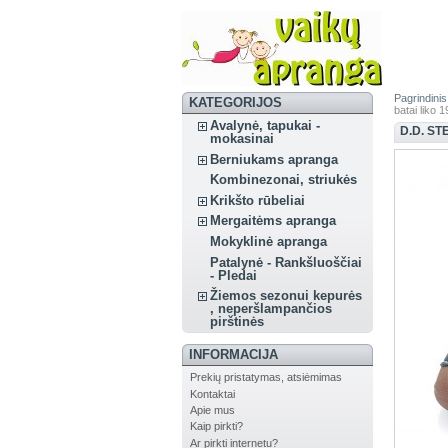
Pagrindinis
KATEGORIJOS
batai liko 
Avalynė, tapukai -
D.D. ST
mokasinai
Berniukams apranga
Kombinezonai, striukės
Krikšto rūbeliai
Mergaitėms apranga
Mokyklinė apranga
Patalynė - Rankšluoščiai
- Pledai
Žiemos sezonui kepurės
, neperšlampančios
pirštinės
INFORMACIJA
Prekių pristatymas, atsiėmimas
Kontaktai
Apie mus
Kaip pirkti?
Ar pirkti internetu?