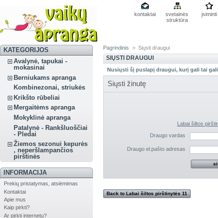
kontaktai
svetainės
įsiminti
struktūra
Pagrindinis
>
Siųsti draugui
KATEGORIJOS
SIŲSTI DRAUGUI
Avalynė, tapukai -
mokasinai
Nusiųsti šį puslapį draugui, kurį gali tai ga
Berniukams apranga
Siųsti žinutę
Kombinezonai, striukės
Krikšto rūbeliai
Mergaitėms apranga
Mokyklinė apranga
Patalynė - Rankšluoščiai
- Pledai
Draugo vardas
Žiemos sezonui kepurės
Draugo el.pašto adresas
, neperšlampančios
pirštinės
INFORMACIJA
Prekių pristatymas, atsiėmimas
Kontaktai
Back to Labai šiltos pirštinytės 11
Apie mus
-13 cm ,15 -17 cm P0075
Kaip pirkti?
Ar pirkti internetu?